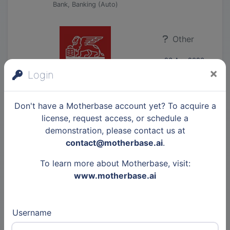
Bank, Banking (Auto)
Other
26 Apr 2023
×
Login
Articles
Generali
Don't have a Motherbase account yet? To acquire a
Insurance, Insurance (Auto)
license, request access, or schedule a
demonstration, please contact us at
contact@motherbase.ai
.
Other
To learn more about Motherbase, visit:
14 Feb 2023
www.motherbase.ai
astoryaVC
Articles
Startup accelerator & VC, Venture
Username
Capital and Private Equity Principals