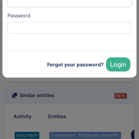
(Auto)
Password
Other
16 Mar 2023
Articles
AXA
Insurance, Insurance (Auto)
Login
Forgot your password?
Similar entities
BETA
Activity
Entities
insurtech
Everywhen. Employee benefits