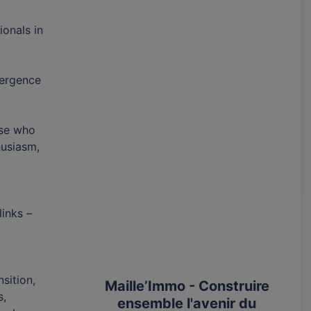
ionals in
mergence
ose who
husiasm,
links –
sition,
Maille’Immo - Construire
s,
ensemble l'avenir du