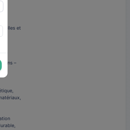
 celles et
 liens –
étique,
matériaux,
ation
urable,