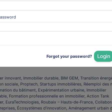
in d’expérimentation pour des startups du secteur, avec
gnement à l’émergence de POC.
assword
ambition ? Devenir l’interlocuteur de référence pour toutes
 veulent penser et construire l’immobilier de demain avec
asme, ouverture et pragmatisme.
gnez-nous, collaborez avec nous, bousculez-nous.
, faisons évoluer l’immobilier pour qu’il reste générateur de
Login
Forgot your password?
 là qu’il prend toute sa valeur.
er innovant, Immobilier durable, BIM GEM, Transition énerg
on sociale, Proptech, Startups immobilières, Réemploi des 
ation du bâtiment, Expérimentation urbaine, Immobilier
ble, Formation professionnelle en immobilier, Action Tank
er, EuraTechnologies, Roubaix – Hauts-de-France, Collabor
treprises, Écosystèmes d’innovation, Aménagement urbain d