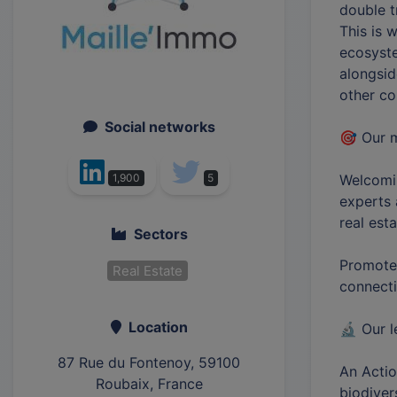
double t
This is 
ecosyste
alongsid
other co
Social networks
🎯 Our m
Welcomin
1,900
5
experts 
real est
Sectors
Promote 
Real Estate
connecti
Location
🔬 Our l
87 Rue du Fontenoy, 59100
An Actio
Roubaix, France
biodiver