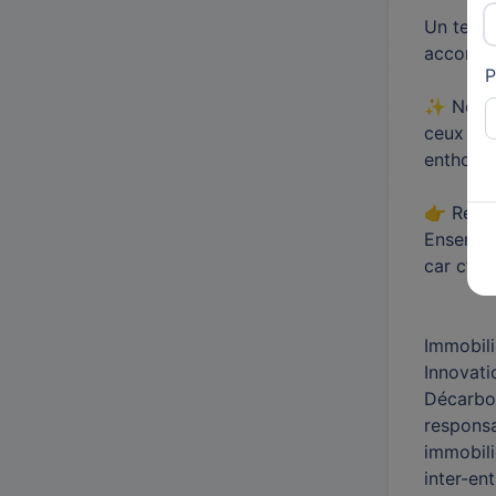
Un terra
accompa
P
✨ Notre 
ceux qui
enthousi
👉 Rejoi
Ensemble
car c’est
Immobili
Innovati
Décarbon
responsa
immobili
inter-en