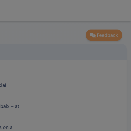
Feedback
ial
baix – at
s on a