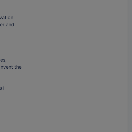
vation
ier and
es,
invent the
al