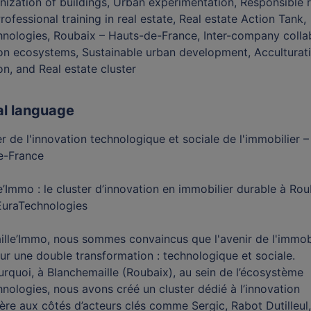
ization of buildings, Urban experimentation, Responsible r
Professional training in real estate, Real estate Action Tank,
nologies, Roubaix – Hauts-de-France, Inter-company colla
on ecosystems, Sustainable urban development, Acculturat
on, and Real estate cluster
al language
er de l'innovation technologique et sociale de l'immobilier –
e-France
e’Immo : le cluster d’innovation en immobilier durable à Rou
EuraTechnologies
lle’Immo, nous sommes convaincus que l'avenir de l'immobi
ur une double transformation : technologique et sociale.
urquoi, à Blanchemaille (Roubaix), au sein de l’écosystème
nologies, nous avons créé un cluster dédié à l’innovation
ère aux côtés d’acteurs clés comme Sergic, Rabot Dutilleul