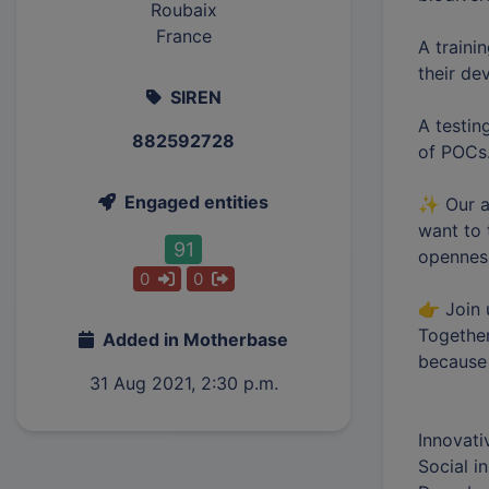
Roubaix
France
A traini
their de
SIREN
A testin
882592728
of POCs
Engaged entities
✨ Our am
want to 
91
opennes
0
0
👉 Join 
Together
Added in Motherbase
because t
31 Aug 2021, 2:30 p.m.
Innovati
Social i