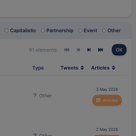
Capitalistic
Partnership
Event
Other
91 elements
OK
First page
Previous page
Next page
Last page
Type
Tweets
Articles
3 May 2026
Other
Articles
2 May 2026
Other