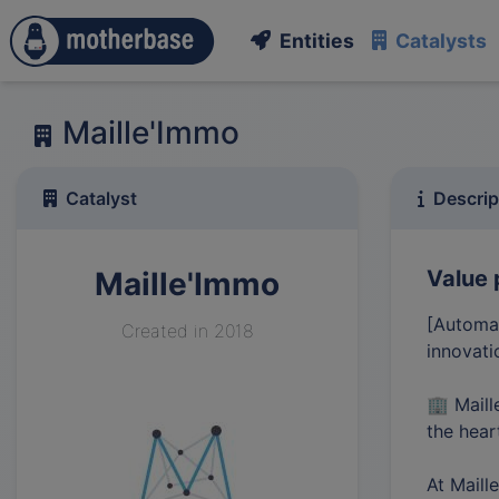
Entities
Catalysts
Maille'Immo
Catalyst
Descrip
Maille'Immo
Value 
[Automat
Created in 2018
innovati
🏢 Maill
the hear
At Maill