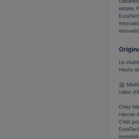
Decarbon
estate, 
EuraTech
Innovati
innovati
Origin
Le clust
Hauts-d
🏢 Maill
cœur d’
Chez Mai
repose s
C’est po
EuraTech
immobili