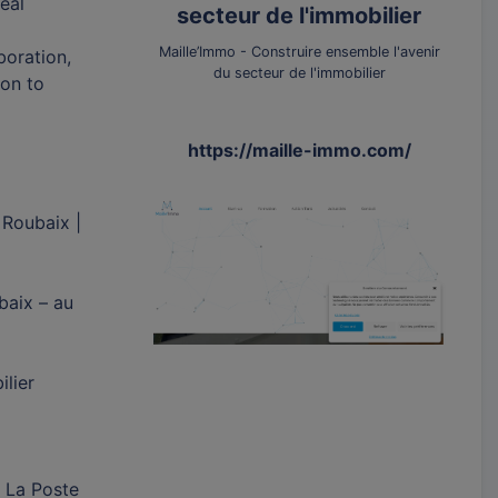
eal
secteur de l'immobilier
Maille’Immo - Construire ensemble l'avenir
boration,
du secteur de l'immobilier
ion to
https://maille-immo.com/
 Roubaix |
baix – au
lier
, La Poste